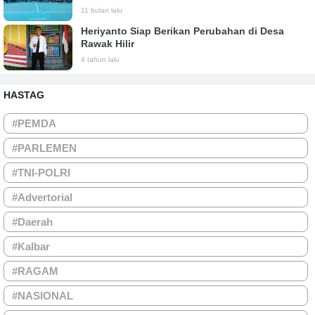
11 bulan lalu
Heriyanto Siap Berikan Perubahan di Desa
Rawak Hilir
4 tahun lalu
HASTAG
#PEMDA
#PARLEMEN
#TNI-POLRI
#Advertorial
#Daerah
#Kalbar
#RAGAM
#NASIONAL