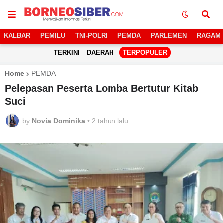
KALBAR
PEMILU
TNI-POLRI
PEMDA
PARLEMEN
RAGAM
TERKINI
DAERAH
TERPOPULER
Home
PEMDA
Pelepasan Peserta Lomba Bertutur Kitab
Suci
by
Novia Dominika
•
2 tahun lalu