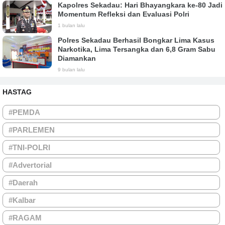
Kapolres Sekadau: Hari Bhayangkara ke-80 Jadi
Momentum Refleksi dan Evaluasi Polri
1 bulan lalu
Polres Sekadau Berhasil Bongkar Lima Kasus
Narkotika, Lima Tersangka dan 6,8 Gram Sabu
Diamankan
9 bulan lalu
HASTAG
#PEMDA
#PARLEMEN
#TNI-POLRI
#Advertorial
#Daerah
#Kalbar
#RAGAM