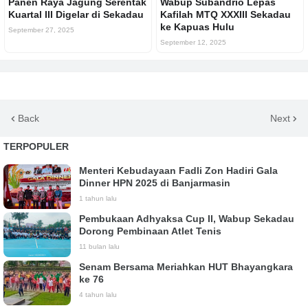
Panen Raya Jagung Serentak
Wabup Subandrio Lepas
Kuartal III Digelar di Sekadau
Kafilah MTQ XXXIII Sekadau
ke Kapuas Hulu
September 27, 2025
September 12, 2025
Back
Next
TERPOPULER
Menteri Kebudayaan Fadli Zon Hadiri Gala
Dinner HPN 2025 di Banjarmasin
1 tahun lalu
Pembukaan Adhyaksa Cup II, Wabup Sekadau
Dorong Pembinaan Atlet Tenis
11 bulan lalu
Senam Bersama Meriahkan HUT Bhayangkara
ke 76
4 tahun lalu