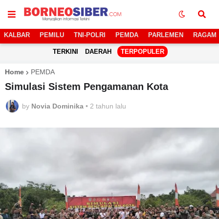
KALBAR
PEMILU
TNI-POLRI
PEMDA
PARLEMEN
RAGAM
TERKINI
DAERAH
TERPOPULER
Home
PEMDA
Simulasi Sistem Pengamanan Kota
by
Novia Dominika
•
2 tahun lalu