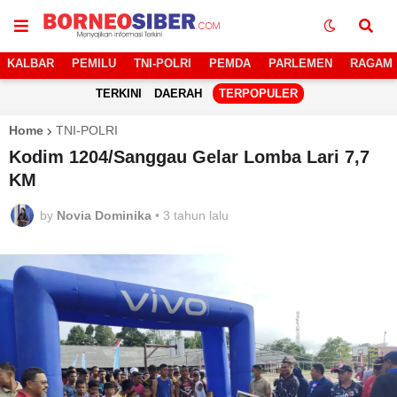
KALBAR
PEMILU
TNI-POLRI
PEMDA
PARLEMEN
RAGAM
TERKINI
DAERAH
TERPOPULER
Home
TNI-POLRI
Kodim 1204/Sanggau Gelar Lomba Lari 7,7
KM
by
Novia Dominika
•
3 tahun lalu