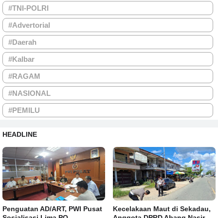
#TNI-POLRI
#Advertorial
#Daerah
#Kalbar
#RAGAM
#NASIONAL
#PEMILU
HEADLINE
Penguatan AD/ART, PWI Pusat
Kecelakaan Maut di Sekadau,
Sosialisasi Lima PO
Anggota DPRD Abang Nasir