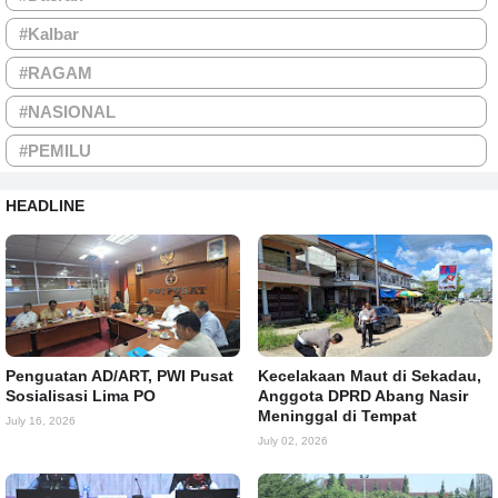
#Kalbar
#RAGAM
#NASIONAL
#PEMILU
HEADLINE
Penguatan AD/ART, PWI Pusat
Kecelakaan Maut di Sekadau,
Sosialisasi Lima PO
Anggota DPRD Abang Nasir
Meninggal di Tempat
July 16, 2026
July 02, 2026