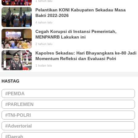
1 tahun lalu
Pelantikan KONI Kabupaten Sekadau Masa
Bakti 2022-2026
4 tahun lalu
Cegah Korupsi di Instansi Pemerintah,
MENPANRB Lakukan ini
2 tahun lalu
Kapolres Sekadau: Hari Bhayangkara ke-80 Jadi
Momentum Refleksi dan Evaluasi Polri
1 bulan lalu
HASTAG
#PEMDA
#PARLEMEN
#TNI-POLRI
#Advertorial
#Daerah