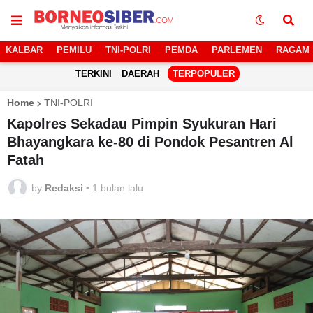
KALBAR
PEMILU
TNI-POLRI
PEMDA
PARLEMEN
RAGAM
TERKINI
DAERAH
TERPOPULER
Home
TNI-POLRI
Kapolres Sekadau Pimpin Syukuran Hari
Bhayangkara ke-80 di Pondok Pesantren Al
Fatah
by
Redaksi
•
1 bulan lalu