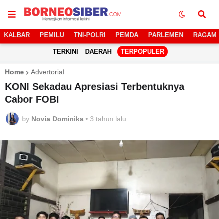
KALBAR
PEMILU
TNI-POLRI
PEMDA
PARLEMEN
RAGAM
TERKINI
DAERAH
TERPOPULER
Home
Advertorial
KONI Sekadau Apresiasi Terbentuknya
Cabor FOBI
by
Novia Dominika
•
3 tahun lalu