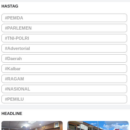
HASTAG
#PEMDA
#PARLEMEN
#TNI-POLRI
#Advertorial
#Daerah
#Kalbar
#RAGAM
#NASIONAL
#PEMILU
HEADLINE