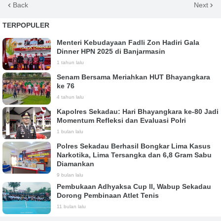
Back
Next
TERPOPULER
Menteri Kebudayaan Fadli Zon Hadiri Gala
Dinner HPN 2025 di Banjarmasin
1 tahun lalu
Senam Bersama Meriahkan HUT Bhayangkara
ke 76
4 tahun lalu
Kapolres Sekadau: Hari Bhayangkara ke-80 Jadi
Momentum Refleksi dan Evaluasi Polri
1 bulan lalu
Polres Sekadau Berhasil Bongkar Lima Kasus
Narkotika, Lima Tersangka dan 6,8 Gram Sabu
Diamankan
9 bulan lalu
Pembukaan Adhyaksa Cup II, Wabup Sekadau
Dorong Pembinaan Atlet Tenis
11 bulan lalu