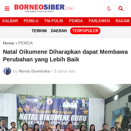
KALBAR
PEMILU
TNI-POLRI
PEMDA
PARLEMEN
RAGAM
TERKINI
DAERAH
TERPOPULER
Home
PEMDA
Natal Oikumene Diharapkan dapat Membawa
Perubahan yang Lebih Baik
by
Novia Dominika
•
3 tahun lalu