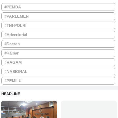
#PEMDA
#PARLEMEN
#TNI-POLRI
#Advertorial
#Daerah
#Kalbar
#RAGAM
#NASIONAL
#PEMILU
HEADLINE