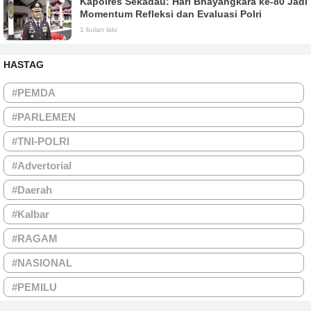
Kapolres Sekadau: Hari Bhayangkara ke-80 Jadi
Momentum Refleksi dan Evaluasi Polri
1 bulan lalu
HASTAG
#PEMDA
#PARLEMEN
#TNI-POLRI
#Advertorial
#Daerah
#Kalbar
#RAGAM
#NASIONAL
#PEMILU