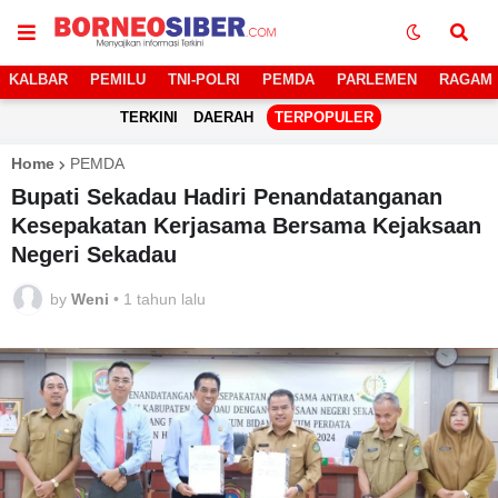
KALBAR
PEMILU
TNI-POLRI
PEMDA
PARLEMEN
RAGAM
TERKINI
DAERAH
TERPOPULER
Home
PEMDA
Bupati Sekadau Hadiri Penandatanganan
Kesepakatan Kerjasama Bersama Kejaksaan
Negeri Sekadau
by
Weni
•
1 tahun lalu