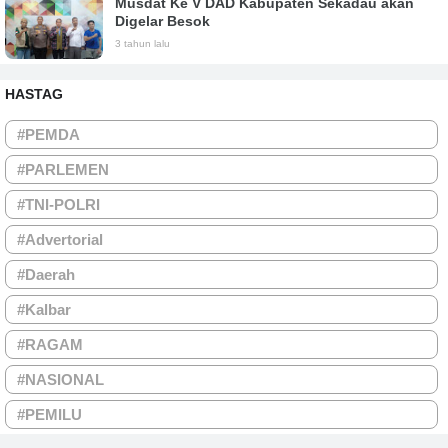
Musdat Ke V DAD Kabupaten Sekadau akan
Digelar Besok
3 tahun lalu
HASTAG
#PEMDA
#PARLEMEN
#TNI-POLRI
#Advertorial
#Daerah
#Kalbar
#RAGAM
#NASIONAL
#PEMILU