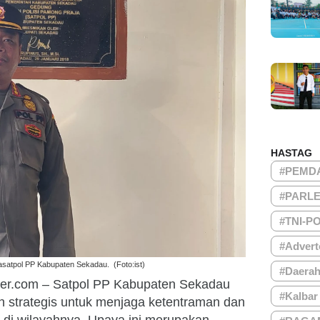
HASTAG
#PEMD
#PARL
#TNI-P
#Advert
satpol PP Kabupaten Sekadau. (Foto:ist)
#Daera
ber.com – Satpol PP Kabupaten Sekadau
#Kalbar
 strategis untuk menjaga ketentraman dan