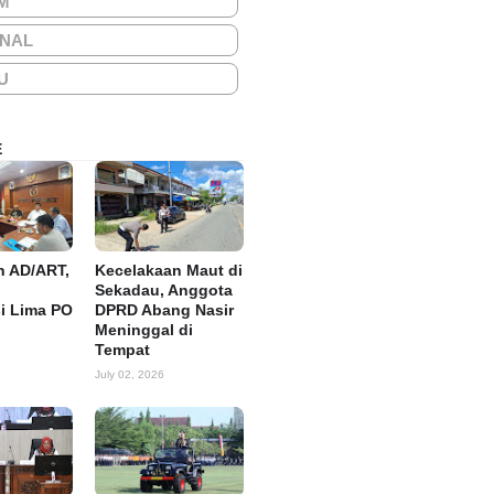
M
ONAL
U
E
n AD/ART,
Kecelakaan Maut di
Sekadau, Anggota
si Lima PO
DPRD Abang Nasir
Meninggal di
Tempat
July 02, 2026