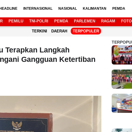
HEADLINE
INTERNASIONAL
NASIONAL
KALIMANTAN
PEMDA
AR
PEMILU
TNI-POLRI
PEMDA
PARLEMEN
RAGAM
FOTO
TERKINI
DAERAH
TERPOPULER
TERPOPU
u Terapkan Langkah
angani Gangguan Ketertiban