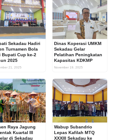
ati Sekadau Hadiri
Dinas Koperasi UMKM
en Turnamen Bola
Sekadau Gelar
i Bupati Cup ke-2
Pelatihan Peningkatan
hun 2025
Kapasitas KDKMP
mber 21, 2025
November 19, 2025
nen Raya Jagung
Wabup Subandrio
entak Kuartal III
Lepas Kafilah MTQ
elar di Sekadau
XXXIII Sekadau ke