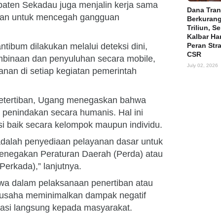
upaten Sekadau juga menjalin kerja sama
Dana Tran
aan untuk mencegah gangguan
Berkuran
Triliun, S
Kalbar Ha
ibum dilakukan melalui deteksi dini,
Peran Str
CSR
mbinaan dan penyuluhan secara mobile,
July 02, 2026
anan di setiap kegiatan pemerintah
 ketertiban, Ugang menegaskan bahwa
penindakan secara humanis. Hal ini
asi baik secara kelompok maupun individu.
 adalah penyediaan pelayanan dasar untuk
enegakan Peraturan Daerah (Perda) atau
erkada),” lanjutnya.
 dalam pelaksanaan penertiban atau
rusaha meminimalkan dampak negatif
sasi langsung kepada masyarakat.