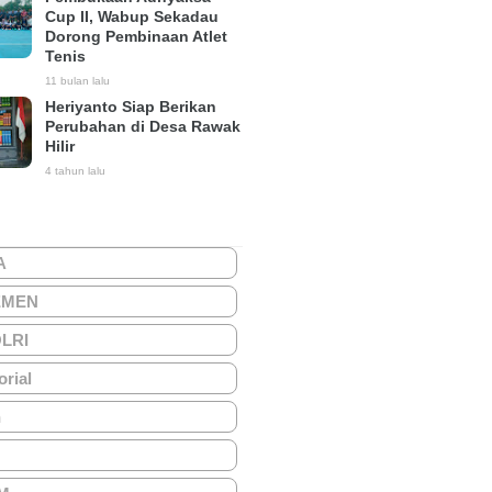
Cup II, Wabup Sekadau
Dorong Pembinaan Atlet
Tenis
11 bulan lalu
Heriyanto Siap Berikan
Perubahan di Desa Rawak
Hilir
4 tahun lalu
A
EMEN
OLRI
orial
h