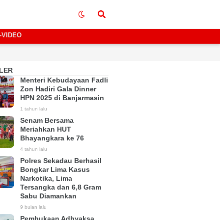
-VIDEO
LER
Menteri Kebudayaan Fadli
Zon Hadiri Gala Dinner
HPN 2025 di Banjarmasin
1 tahun lalu
Senam Bersama
Meriahkan HUT
Bhayangkara ke 76
4 tahun lalu
Polres Sekadau Berhasil
Bongkar Lima Kasus
Narkotika, Lima
Tersangka dan 6,8 Gram
Sabu Diamankan
9 bulan lalu
Pembukaan Adhyaksa