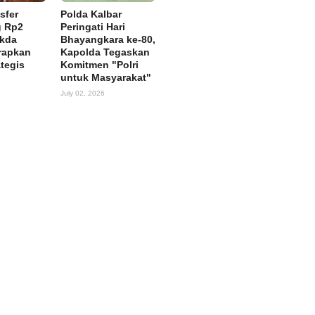
sfer
Polda Kalbar
g Rp2
Peringati Hari
ekda
Bhayangkara ke-80,
rapkan
Kapolda Tegaskan
ategis
Komitmen "Polri
untuk Masyarakat"
July 02, 2026