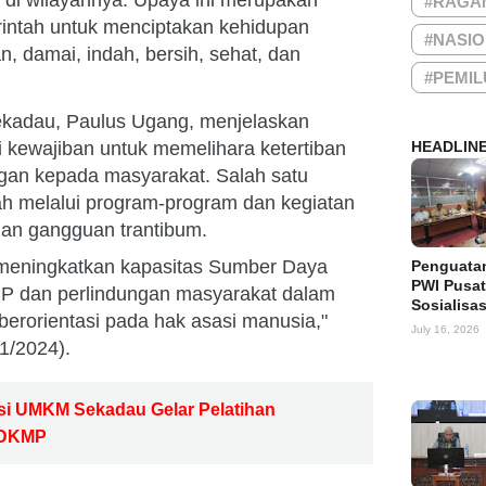
) di wilayahnya. Upaya ini merupakan
#RAGA
intah untuk menciptakan kehidupan
#NASI
n, damai, indah, bersih, sehat, dan
#PEMIL
kadau, Paulus Ugang, menjelaskan
 kewajiban untuk memelihara ketertiban
HEADLIN
gan kepada masyarakat. Salah satu
ah melalui program-program dan kegiatan
an gangguan trantibum.
meningkatkan kapasitas Sumber Daya
Penguata
PWI Pusat
PP dan perlindungan masyarakat dalam
Sosialisa
erorientasi pada hak asasi manusia,"
July 16, 2026
1/2024).
i UMKM Sekadau Gelar Pelatihan
KDKMP