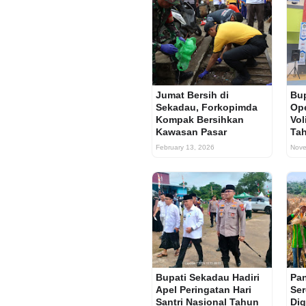
Jumat Bersih di
Bup
Sekadau, Forkopimda
Op
Kompak Bersihkan
Vol
Kawasan Pasar
Ta
February 13, 2026
Nove
Bupati Sekadau Hadiri
Pa
Apel Peringatan Hari
Ser
Santri Nasional Tahun
Dig