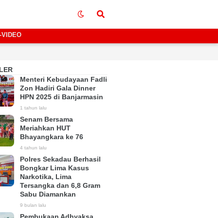
-VIDEO
LER
Menteri Kebudayaan Fadli
Zon Hadiri Gala Dinner
HPN 2025 di Banjarmasin
1 tahun lalu
Senam Bersama
Meriahkan HUT
Bhayangkara ke 76
4 tahun lalu
Polres Sekadau Berhasil
Bongkar Lima Kasus
Narkotika, Lima
Tersangka dan 6,8 Gram
Sabu Diamankan
9 bulan lalu
Pembukaan Adhyaksa