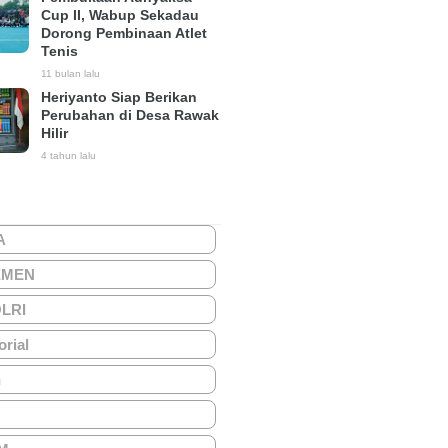
Cup II, Wabup Sekadau
Dorong Pembinaan Atlet
Tenis
11 bulan lalu
Heriyanto Siap Berikan
Perubahan di Desa Rawak
Hilir
4 tahun lalu
A
EMEN
OLRI
orial
h