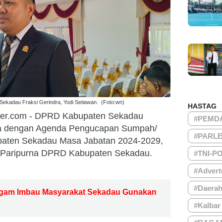
ekadau Fraksi Gerindra, Yodi Setiawan. (Foto:wn)
HASTAG
ber.com - DPRD Kabupaten Sekadau
#PEMD
na dengan Agenda Pengucapan Sumpah/
#PARL
paten Sekadau Masa Jabatan 2024-2029,
 Paripurna DPRD Kabupaten Sekadau.
#TNI-P
#Advert
#Daera
Tugam Imbau Masyarakat Sekadau Gunakan
#Kalbar