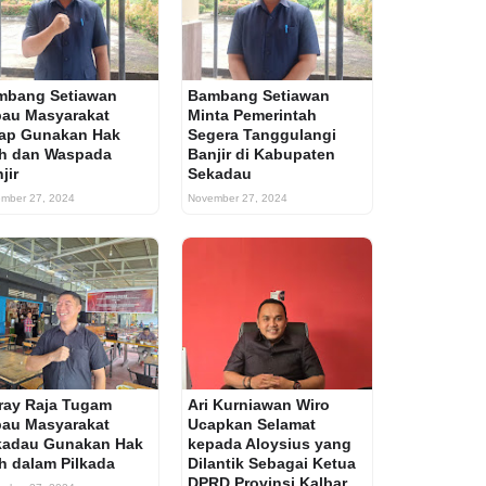
mbang Setiawan
Bambang Setiawan
au Masyarakat
Minta Pemerintah
tap Gunakan Hak
Segera Tanggulangi
ih dan Waspada
Banjir di Kabupaten
jir
Sekadau
mber 27, 2024
November 27, 2024
ray Raja Tugam
Ari Kurniawan Wiro
au Masyarakat
Ucapkan Selamat
kadau Gunakan Hak
kepada Aloysius yang
ih dalam Pilkada
Dilantik Sebagai Ketua
DPRD Provinsi Kalbar