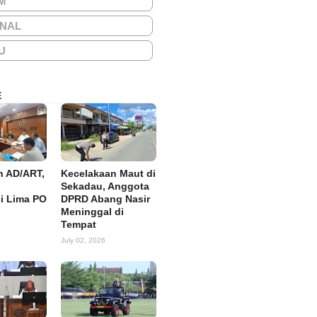
M
ONAL
U
E
n AD/ART,
Kecelakaan Maut di
Sekadau, Anggota
si Lima PO
DPRD Abang Nasir
Meninggal di
Tempat
July 02, 2026