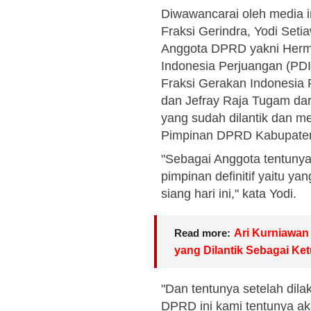
Diwawancarai oleh media 
Fraksi Gerindra, Yodi Se
Anggota DPRD yakni Herma
Indonesia Perjuangan (PD
Fraksi Gerakan Indonesia 
dan Jefray Raja Tugam dar
yang sudah dilantik dan m
Pimpinan DPRD Kabupaten
"Sebagai Anggota tentuny
pimpinan definitif yaitu y
siang hari ini," kata Yodi.
Read more:
Ari Kurniawan
yang Dilantik Sebagai Ke
"Dan tentunya setelah dil
DPRD ini kami tentunya aka