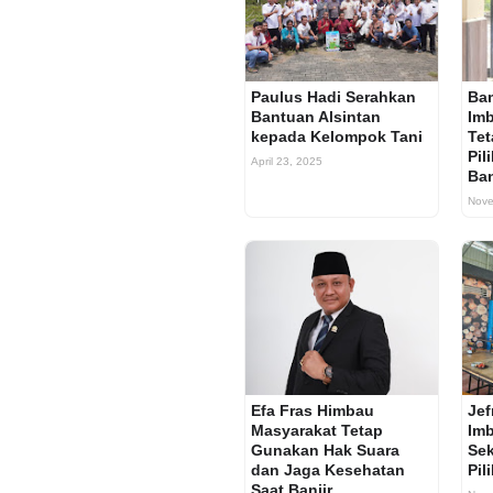
Paulus Hadi Serahkan
Ba
Bantuan Alsintan
Imb
kepada Kelompok Tani
Te
Pil
April 23, 2025
Ban
Nove
Efa Fras Himbau
Jef
Masyarakat Tetap
Imb
Gunakan Hak Suara
Se
dan Jaga Kesehatan
Pil
Saat Banjir