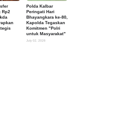
sfer
Polda Kalbar
g Rp2
Peringati Hari
ekda
Bhayangkara ke-80,
rapkan
Kapolda Tegaskan
ategis
Komitmen "Polri
untuk Masyarakat"
July 02, 2026