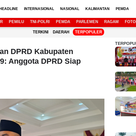
HEADLINE
INTERNASIONAL
NASIONAL
KALIMANTAN
PEMDA
AR
PEMILU
TNI-POLRI
PEMDA
PARLEMEN
RAGAM
FOTO
TERKINI
DAERAH
TERPOPULER
TERPOPU
nan DPRD Kabupaten
9: Anggota DPRD Siap