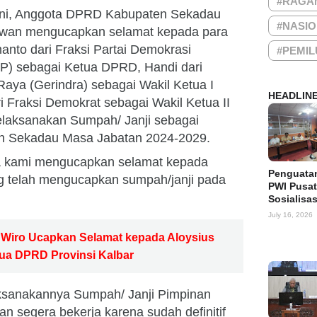
#RAGA
ini, Anggota DPRD Kabupaten Sekadau
#NASI
tiawan mengucapkan selamat kepada para
nto dari Fraksi Partai Demokrasi
#PEMIL
IP) sebagai Ketua DPRD, Handi dari
Raya (Gerindra) sebagai Wakil Ketua I
HEADLIN
i Fraksi Demokrat sebagai Wakil Ketua II
elaksanakan Sumpah/ Janji sebagai
 Sekadau Masa Jabatan 2024-2029.
a kami mengucapkan selamat kepada
Penguata
ang telah mengucapkan sumpah/janji pada
PWI Pusat
Sosialisa
July 16, 2026
 Wiro Ucapkan Selamat kepada Aloysius
tua DPRD Provinsi Kalbar
aksanakannya Sumpah/ Janji Pimpinan
n segera bekerja karena sudah definitif