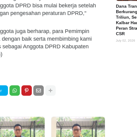
gota DPRD bisa mulai bekerja setelah
Dana Tran
Berkuran
dengan pengesahan peraturan DPRD,"
Triliun, S
Kalbar Ha
Peran Str
ggota juga berharap, para Pemimpin
CSR
ja dengan baik serta membimbing kami
July 02, 2026
s sebagai Anggota DPRD Kabupaten
)
r