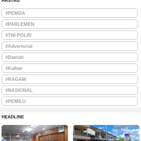
HASTAG
#PEMDA
#PARLEMEN
#TNI-POLRI
#Advertorial
#Daerah
#Kalbar
#RAGAM
#NASIONAL
#PEMILU
HEADLINE