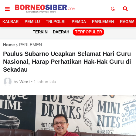
KALBAR
PEMILU
TNI-POLRI
PEMDA
PARLEMEN
RAGAM
TERKINI
DAERAH
TERPOPULER
Home
PARLEMEN
Paulus Subarno Ucapkan Selamat Hari Guru
Nasional, Harap Perhatikan Hak-Hak Guru di
Sekadau
by
Weni
•
1 tahun lalu