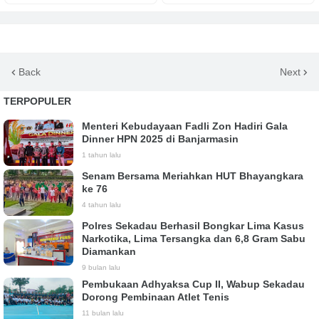
Back
Next
TERPOPULER
Menteri Kebudayaan Fadli Zon Hadiri Gala
Dinner HPN 2025 di Banjarmasin
1 tahun lalu
Senam Bersama Meriahkan HUT Bhayangkara
ke 76
4 tahun lalu
Polres Sekadau Berhasil Bongkar Lima Kasus
Narkotika, Lima Tersangka dan 6,8 Gram Sabu
Diamankan
9 bulan lalu
Pembukaan Adhyaksa Cup II, Wabup Sekadau
Dorong Pembinaan Atlet Tenis
11 bulan lalu