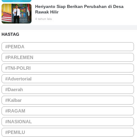
Heriyanto Siap Berikan Perubahan di Desa
Rawak Hilir
4 tahun lalu
HASTAG
#PEMDA
#PARLEMEN
#TNI-POLRI
#Advertorial
#Daerah
#Kalbar
#RAGAM
#NASIONAL
#PEMILU