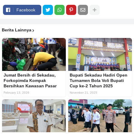
Facebook
Berita Lainnya
Jumat Bersih di Sekadau,
Bupati Sekadau Hadiri Open
Forkopimda Kompak
Turnamen Bola Voli Bupati
Bersihkan Kawasan Pasar
Cup ke-2 Tahun 2025
February 13, 2026
November 21, 2025