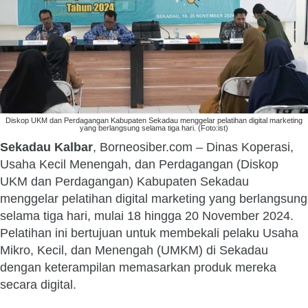
Diskop UKM dan Perdagangan Kabupaten Sekadau menggelar pelatihan digital marketing
yang berlangsung selama tiga hari. (Foto:ist)
Sekadau Kalbar
, Borneosiber.com – Dinas Koperasi,
Usaha Kecil Menengah, dan Perdagangan (Diskop
UKM dan Perdagangan) Kabupaten Sekadau
menggelar pelatihan digital marketing yang berlangsung
selama tiga hari, mulai 18 hingga 20 November 2024.
Pelatihan ini bertujuan untuk membekali pelaku Usaha
Mikro, Kecil, dan Menengah (UMKM) di Sekadau
dengan keterampilan memasarkan produk mereka
secara digital.