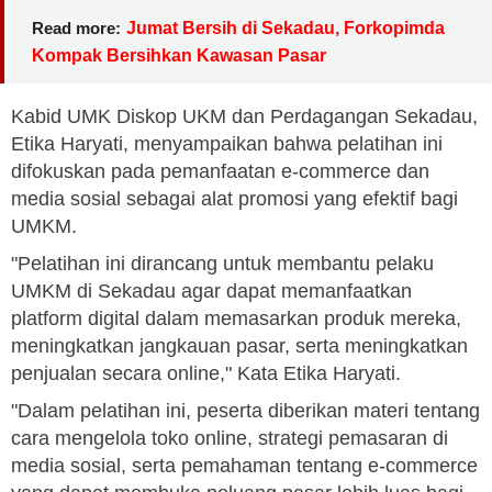
Read more:
Jumat Bersih di Sekadau, Forkopimda
Kompak Bersihkan Kawasan Pasar
Kabid UMK Diskop UKM dan Perdagangan Sekadau,
Etika Haryati, menyampaikan bahwa pelatihan ini
difokuskan pada pemanfaatan e-commerce dan
media sosial sebagai alat promosi yang efektif bagi
UMKM.
"Pelatihan ini dirancang untuk membantu pelaku
UMKM di Sekadau agar dapat memanfaatkan
platform digital dalam memasarkan produk mereka,
meningkatkan jangkauan pasar, serta meningkatkan
penjualan secara online," Kata Etika Haryati.
"Dalam pelatihan ini, peserta diberikan materi tentang
cara mengelola toko online, strategi pemasaran di
media sosial, serta pemahaman tentang e-commerce