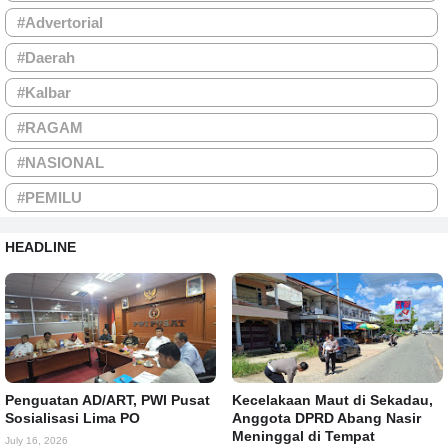
#Advertorial
#Daerah
#Kalbar
#RAGAM
#NASIONAL
#PEMILU
HEADLINE
Penguatan AD/ART, PWI Pusat
Kecelakaan Maut di Sekadau,
Sosialisasi Lima PO
Anggota DPRD Abang Nasir
Meninggal di Tempat
July 16, 2026