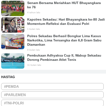
Senam Bersama Meriahkan HUT Bhayangkara
ke 76
4 tahun lalu
Kapolres Sekadau: Hari Bhayangkara ke-80 Jadi
Momentum Refleksi dan Evaluasi Polri
1 bulan lalu
Polres Sekadau Berhasil Bongkar Lima Kasus
Narkotika, Lima Tersangka dan 6,8 Gram Sabu
Diamankan
9 bulan lalu
Pembukaan Adhyaksa Cup II, Wabup Sekadau
Dorong Pembinaan Atlet Tenis
11 bulan lalu
HASTAG
#PEMDA
#PARLEMEN
#TNI-POLRI