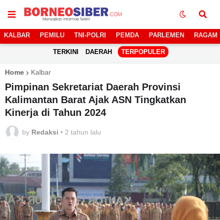
KALBAR
PEMILU
TNI-POLRI
PEMDA
PARLEMEN
RAGAM
TERKINI
DAERAH
TERPOPULER
Home
Kalbar
Pimpinan Sekretariat Daerah Provinsi
Kalimantan Barat Ajak ASN Tingkatkan
Kinerja di Tahun 2024
by
Redaksi
•
2 tahun lalu