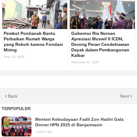
Pemkot Pontianak Bantu
Gubernur Ria Norsan
Perbaikan Rumah Warga
Apresiasi Muswil II ICDN,
yang Roboh karena Fondasi
Dorong Peran Cendekiawan
Miring
Dayak dalam Pembangunan
Kalbar
June 13, 2026
November 22, 2025
Back
Next
TERPOPULER
Menteri Kebudayaan Fadli Zon Hadiri Gala
Dinner HPN 2025 di Banjarmasin
1 tahun lalu