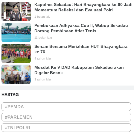
Kapolres Sekadau: Hari Bhayangkara ke-80 Jadi
Momentum Refleksi dan Evaluasi Polri
1 bulan lalu
Pembukaan Adhyaksa Cup II, Wabup Sekadau
Dorong Pembinaan Atlet Tenis
11 bulan lalu
Senam Bersama Meriahkan HUT Bhayangkara
ke 76
4 tahun lalu
Musdat Ke V DAD Kabupaten Sekadau akan
Digelar Besok
3 tahun lalu
HASTAG
#PEMDA
#PARLEMEN
#TNI-POLRI