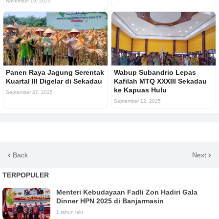
November 19, 2025
Panen Raya Jagung Serentak
Wabup Subandrio Lepas
Kuartal III Digelar di Sekadau
Kafilah MTQ XXXIII Sekadau
ke Kapuas Hulu
September 27, 2025
September 12, 2025
Back
Next
TERPOPULER
Menteri Kebudayaan Fadli Zon Hadiri Gala
Dinner HPN 2025 di Banjarmasin
1 tahun lalu