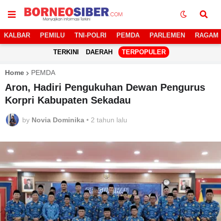
KALBAR
PEMILU
TNI-POLRI
PEMDA
PARLEMEN
RAGAM
TERKINI
DAERAH
TERPOPULER
Home
PEMDA
Aron, Hadiri Pengukuhan Dewan Pengurus
Korpri Kabupaten Sekadau
by
Novia Dominika
•
2 tahun lalu