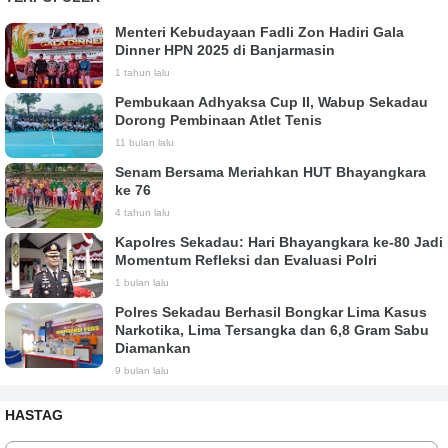
Menteri Kebudayaan Fadli Zon Hadiri Gala
Dinner HPN 2025 di Banjarmasin
1 tahun lalu
Pembukaan Adhyaksa Cup II, Wabup Sekadau
Dorong Pembinaan Atlet Tenis
11 bulan lalu
Senam Bersama Meriahkan HUT Bhayangkara
ke 76
4 tahun lalu
Kapolres Sekadau: Hari Bhayangkara ke-80 Jadi
Momentum Refleksi dan Evaluasi Polri
1 bulan lalu
Polres Sekadau Berhasil Bongkar Lima Kasus
Narkotika, Lima Tersangka dan 6,8 Gram Sabu
Diamankan
9 bulan lalu
HASTAG