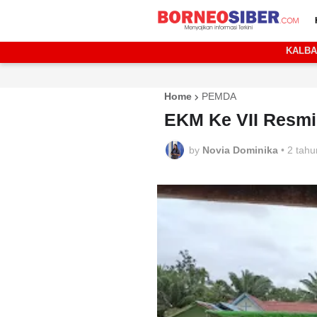
KALB
Home
PEMDA
EKM Ke VII Resmi
by
Novia Dominika
•
2 tahu