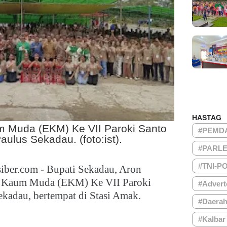
HASTAG
um Muda (EKM) Ke VII Paroki Santo
#PEMD
aulus Sekadau. (foto:ist).
#PARL
#TNI-P
iber.com - Bupati Sekadau, Aron
ti Kaum Muda (EKM) Ke VII Paroki
#Advert
ekadau, bertempat di Stasi Amak.
#Daera
#Kalbar