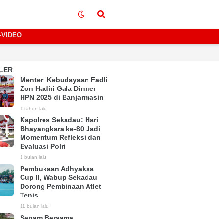
-VIDEO
LER
Menteri Kebudayaan Fadli
Zon Hadiri Gala Dinner
HPN 2025 di Banjarmasin
1 tahun lalu
Kapolres Sekadau: Hari
Bhayangkara ke-80 Jadi
Momentum Refleksi dan
Evaluasi Polri
1 bulan lalu
Pembukaan Adhyaksa
Cup II, Wabup Sekadau
Dorong Pembinaan Atlet
Tenis
11 bulan lalu
Senam Bersama