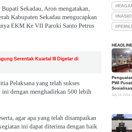
#RAGA
t Bupati Sekadau, Aron mengatakan,
aerah Kabupaten Sekadau mengucapkan
#NASI
ranya EKM Ke VII Paroki Santo Petrus
#PEMIL
HEADLIN
ung Serentak Kuartal III Digelar di
Penguata
tia Pelaksana yang telah sukses
PWI Pusat
Sosialisa
 ini dengan menghadirkan 500 lebih
July 16, 2026
serta, agar apa yang telah disampaikan
egiatan ini dapat diterima dengan baik