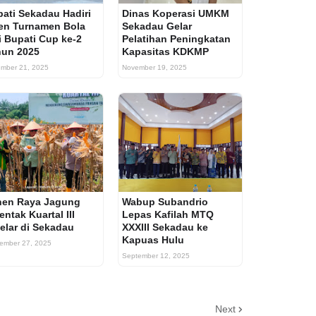
ati Sekadau Hadiri
Dinas Koperasi UMKM
en Turnamen Bola
Sekadau Gelar
i Bupati Cup ke-2
Pelatihan Peningkatan
hun 2025
Kapasitas KDKMP
mber 21, 2025
November 19, 2025
nen Raya Jagung
Wabup Subandrio
entak Kuartal III
Lepas Kafilah MTQ
elar di Sekadau
XXXIII Sekadau ke
Kapuas Hulu
ember 27, 2025
September 12, 2025
Next