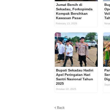
Jumat Bersih di
Bup
Sekadau, Forkopimda
Op
Kompak Bersihkan
Vol
Kawasan Pasar
Ta
February 13, 2026
Nove
Bupati Sekadau Hadiri
Pa
Apel Peringatan Hari
Ser
Santri Nasional Tahun
Dig
2025
Sept
October 22, 2025
Back