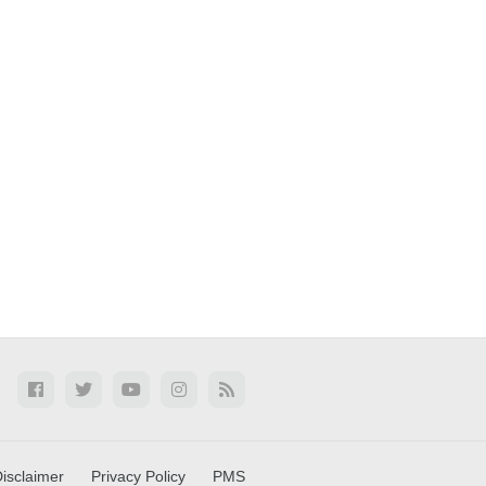
isclaimer
Privacy Policy
PMS