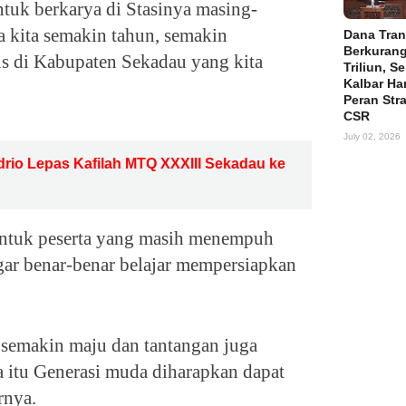
ntuk berkarya di Stasinya masing-
a kita semakin tahun, semakin
Dana Tran
Berkuran
s di Kabupaten Sekadau yang kita
Triliun, S
Kalbar Ha
Peran Str
CSR
July 02, 2026
io Lepas Kafilah MTQ XXXIII Sekadau ke
untuk peserta yang masih menempuh
gar benar-benar belajar mempersiapkan
semakin maju dan tantangan juga
a itu Generasi muda diharapkan dapat
rnya.