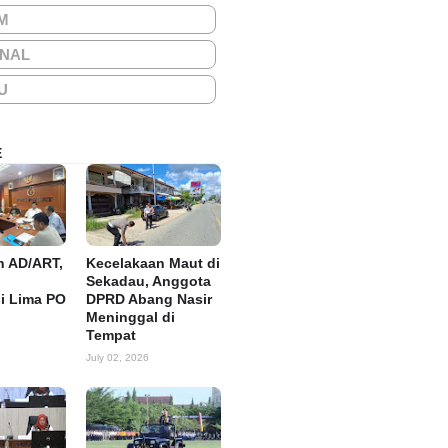
M
ONAL
U
E
n AD/ART,
Kecelakaan Maut di
Sekadau, Anggota
si Lima PO
DPRD Abang Nasir
Meninggal di
Tempat
July 02, 2026