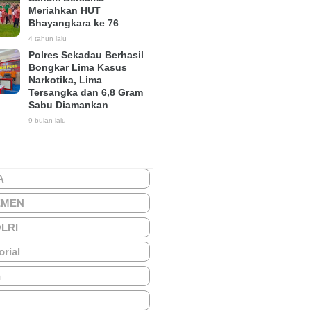
Meriahkan HUT
Bhayangkara ke 76
4 tahun lalu
Polres Sekadau Berhasil
Bongkar Lima Kasus
Narkotika, Lima
Tersangka dan 6,8 Gram
Sabu Diamankan
9 bulan lalu
A
EMEN
OLRI
orial
h