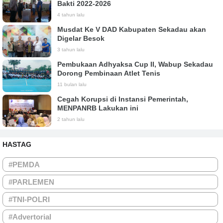
Bakti 2022-2026
4 tahun lalu
Musdat Ke V DAD Kabupaten Sekadau akan
Digelar Besok
3 tahun lalu
Pembukaan Adhyaksa Cup II, Wabup Sekadau
Dorong Pembinaan Atlet Tenis
11 bulan lalu
Cegah Korupsi di Instansi Pemerintah,
MENPANRB Lakukan ini
2 tahun lalu
HASTAG
#PEMDA
#PARLEMEN
#TNI-POLRI
#Advertorial