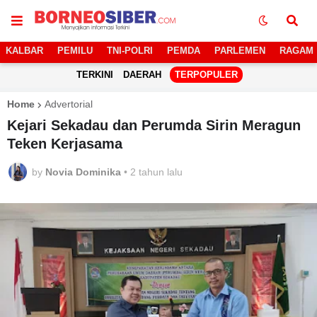
KALBAR
PEMILU
TNI-POLRI
PEMDA
PARLEMEN
RAGAM
TERKINI
DAERAH
TERPOPULER
Home
Advertorial
Kejari Sekadau dan Perumda Sirin Meragun
Teken Kerjasama
by
Novia Dominika
•
2 tahun lalu