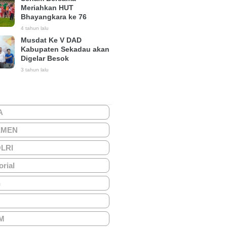
Meriahkan HUT
Bhayangkara ke 76
4 tahun lalu
Musdat Ke V DAD
Kabupaten Sekadau akan
Digelar Besok
3 tahun lalu
A
EMEN
OLRI
orial
h
M