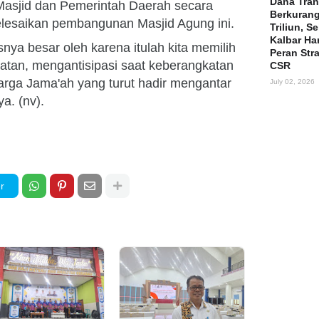
Dana Tran
Masjid dan Pemerintah Daerah secara
Berkuran
lesaikan pembangunan Masjid Agung ini.
Triliun, S
Kalbar Ha
snya besar oleh karena itulah kita memilih
Peran Str
katan, mengantisipasi saat keberangkatan
CSR
rga Jama'ah yang turut hadir mengantar
July 02, 2026
a. (nv).
r