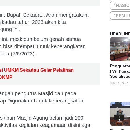
#NASI
un, Bupati Sekadau, Aron mengatakan,
#PEMIL
ekadau tahun 2023 akan kita
gung ini.
HEADLIN
aat ini, meskipun belum genah semua
 bisa ditempati untuk keberangkatan
Rabu (7/6/2023).
Penguata
i UMKM Sekadau Gelar Pelatihan
PWI Pusat
Sosialisa
KDKMP
July 16, 2026
dengan pengurus Masjid dan pada
Siap Digunakan Untuk keberangkatan
.
skipun Masjid Agung belum jadi 100
tivitas kegiatan keagamaan disini agar