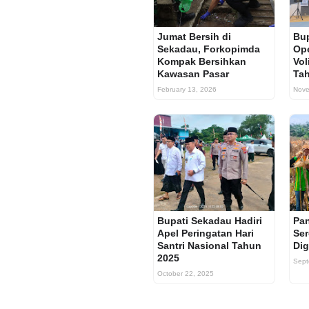
Jumat Bersih di
Bup
Sekadau, Forkopimda
Op
Kompak Bersihkan
Vol
Kawasan Pasar
Ta
February 13, 2026
Nove
Bupati Sekadau Hadiri
Pa
Apel Peringatan Hari
Ser
Santri Nasional Tahun
Dig
2025
Sept
October 22, 2025