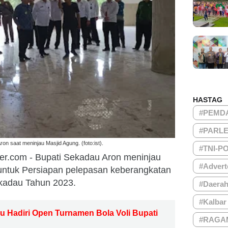
HASTAG
#PEMD
#PARL
ron saat meninjau Masjid Agung. (foto:ist).
#TNI-P
er.com - Bupati Sekadau Aron meninjau
#Advert
untuk Persiapan pelepasan keberangkatan
kadau Tahun 2023.
#Daera
#Kalbar
u Hadiri Open Turnamen Bola Voli Bupati
#RAGA