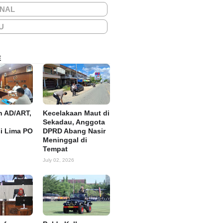
ONAL
U
E
n AD/ART,
Kecelakaan Maut di
Sekadau, Anggota
si Lima PO
DPRD Abang Nasir
Meninggal di
Tempat
July 02, 2026