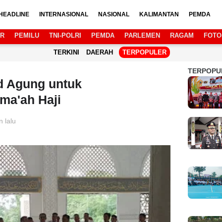
HEADLINE
INTERNASIONAL
NASIONAL
KALIMANTAN
PEMDA
AR
PEMILU
TNI-POLRI
PEMDA
PARLEMEN
RAGAM
FOTO
TERKINI
DAERAH
TERPOPULER
TERPOPU
d Agung untuk
ma'ah Haji
n lalu