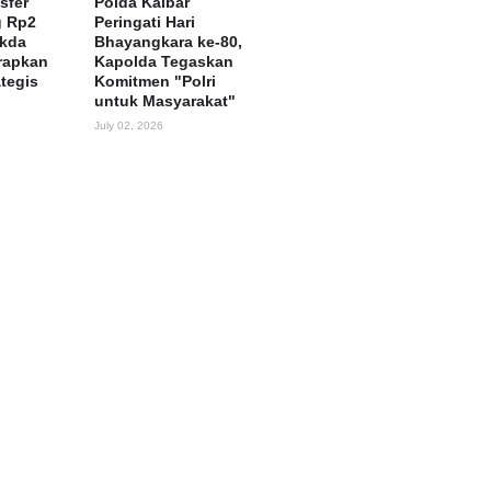
sfer
Polda Kalbar
g Rp2
Peringati Hari
ekda
Bhayangkara ke-80,
rapkan
Kapolda Tegaskan
ategis
Komitmen "Polri
untuk Masyarakat"
July 02, 2026