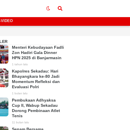
-VIDEO
LER
Menteri Kebudayaan Fadli
Zon Hadiri Gala Dinner
HPN 2025 di Banjarmasin
1 tahun lalu
Kapolres Sekadau: Hari
Bhayangkara ke-80 Jadi
Momentum Refleksi dan
Evaluasi Polri
1 bulan lalu
Pembukaan Adhyaksa
Cup II, Wabup Sekadau
Dorong Pembinaan Atlet
Tenis
11 bulan lalu
Senam Bersama