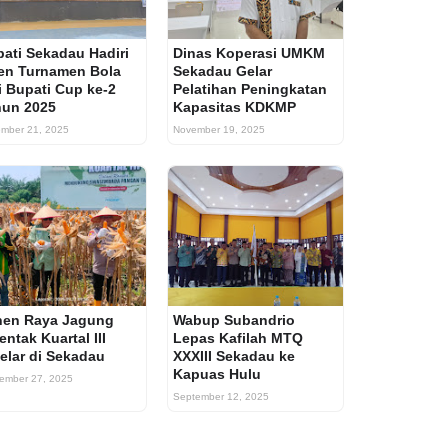
ati Sekadau Hadiri
Dinas Koperasi UMKM
en Turnamen Bola
Sekadau Gelar
i Bupati Cup ke-2
Pelatihan Peningkatan
hun 2025
Kapasitas KDKMP
mber 21, 2025
November 19, 2025
nen Raya Jagung
Wabup Subandrio
entak Kuartal III
Lepas Kafilah MTQ
elar di Sekadau
XXXIII Sekadau ke
Kapuas Hulu
ember 27, 2025
September 12, 2025