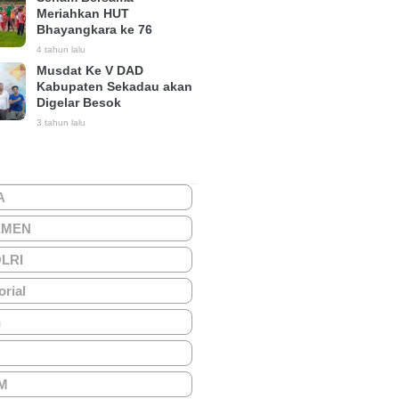
Meriahkan HUT
Bhayangkara ke 76
4 tahun lalu
Musdat Ke V DAD
Kabupaten Sekadau akan
Digelar Besok
3 tahun lalu
A
EMEN
OLRI
orial
h
M