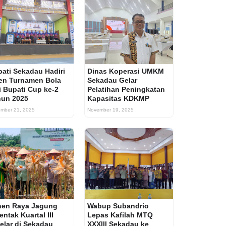
ati Sekadau Hadiri
Dinas Koperasi UMKM
en Turnamen Bola
Sekadau Gelar
i Bupati Cup ke-2
Pelatihan Peningkatan
hun 2025
Kapasitas KDKMP
mber 21, 2025
November 19, 2025
nen Raya Jagung
Wabup Subandrio
entak Kuartal III
Lepas Kafilah MTQ
elar di Sekadau
XXXIII Sekadau ke