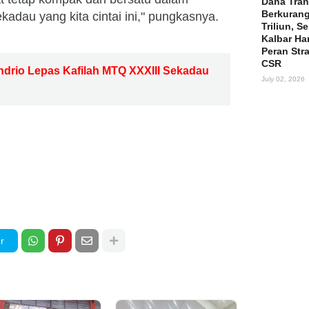
Dana Tran
Berkuran
au yang kita cintai ini," pungkasnya.
Triliun, S
Kalbar Ha
Peran Str
CSR
rio Lepas Kafilah MTQ XXXIII Sekadau
July 02, 2026
r