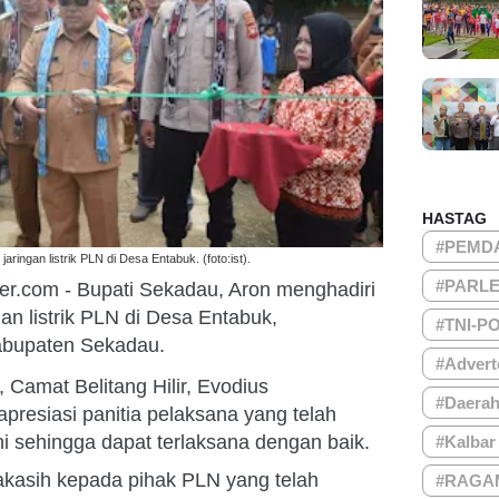
HASTAG
#PEMD
ringan listrik PLN di Desa Entabuk. (foto:ist).
#PARL
er.com
- Bupati Sekadau, Aron menghadiri
n listrik PLN di Desa Entabuk,
#TNI-P
Kabupaten Sekadau.
#Advert
 Camat Belitang Hilir, Evodius
#Daera
resiasi panitia pelaksana yang telah
i sehingga dapat terlaksana dengan baik.
#Kalbar
kasih kepada pihak PLN yang telah
#RAGA