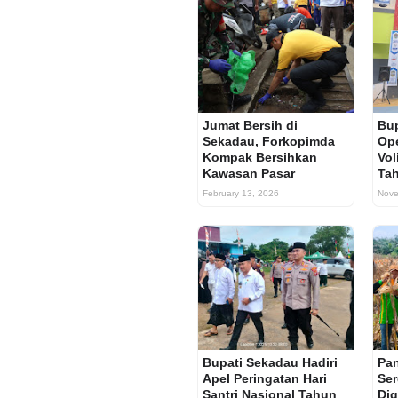
Jumat Bersih di
Bup
Sekadau, Forkopimda
Op
Kompak Bersihkan
Vol
Kawasan Pasar
Ta
February 13, 2026
Nove
Bupati Sekadau Hadiri
Pa
Apel Peringatan Hari
Ser
Santri Nasional Tahun
Dig