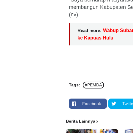
membangun Kabupaten Sekad
(nv).
Read more:
Wabup Suband
ke Kapuas Hulu
Tags:
#PEMDA
Facebook
Twitte
Berita Lainnya