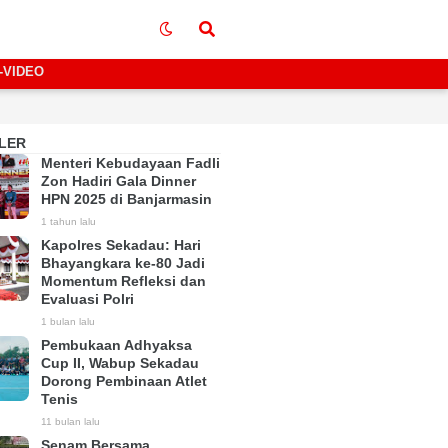
-VIDEO
LER
Menteri Kebudayaan Fadli
Zon Hadiri Gala Dinner
HPN 2025 di Banjarmasin
1 tahun lalu
Kapolres Sekadau: Hari
Bhayangkara ke-80 Jadi
Momentum Refleksi dan
Evaluasi Polri
1 bulan lalu
Pembukaan Adhyaksa
Cup II, Wabup Sekadau
Dorong Pembinaan Atlet
Tenis
11 bulan lalu
Senam Bersama