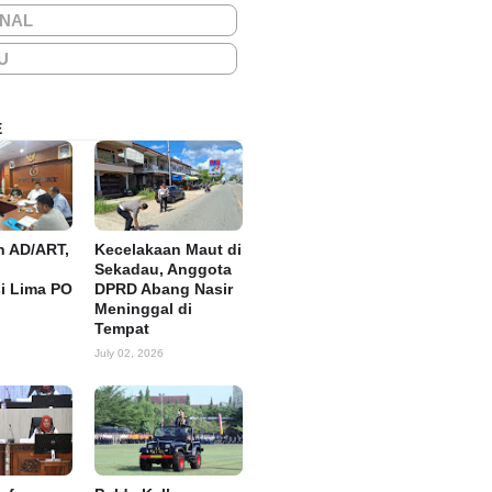
ONAL
U
E
n AD/ART,
Kecelakaan Maut di
Sekadau, Anggota
si Lima PO
DPRD Abang Nasir
Meninggal di
Tempat
July 02, 2026