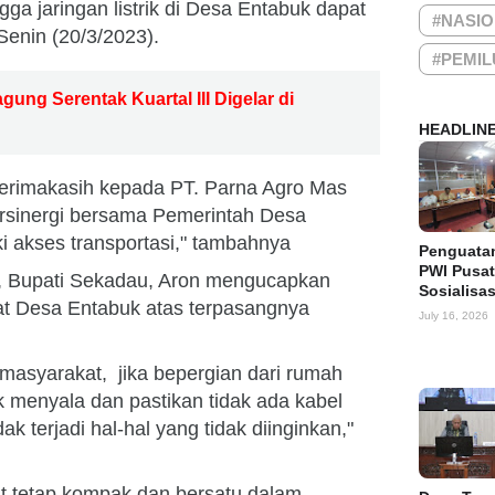
gga jaringan listrik di Desa Entabuk dapat
#NASI
Senin (20/3/2023).
#PEMIL
ung Serentak Kuartal III Digelar di
HEADLIN
erimakasih kepada PT. Parna Agro Mas
ersinergi bersama Pemerintah Desa
 akses transportasi," tambahnya
Penguata
PWI Pusat
 , Bupati Sekadau, Aron mengucapkan
Sosialisa
t Desa Entabuk atas terpasangnya
July 16, 2026
asyarakat, jika bepergian dari rumah
dak menyala dan pastikan tidak ada kabel
ak terjadi hal-hal yang tidak diinginkan,"
t tetap kompak dan bersatu dalam