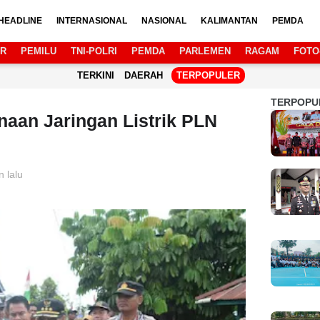
HEADLINE
INTERNASIONAL
NASIONAL
KALIMANTAN
PEMDA
AR
PEMILU
TNI-POLRI
PEMDA
PARLEMEN
RAGAM
FOTO
TERKINI
DAERAH
TERPOPULER
TERPOPU
aan Jaringan Listrik PLN
n lalu