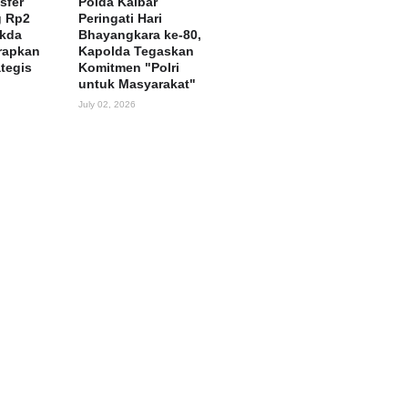
sfer
Polda Kalbar
g Rp2
Peringati Hari
ekda
Bhayangkara ke-80,
rapkan
Kapolda Tegaskan
ategis
Komitmen "Polri
untuk Masyarakat"
July 02, 2026