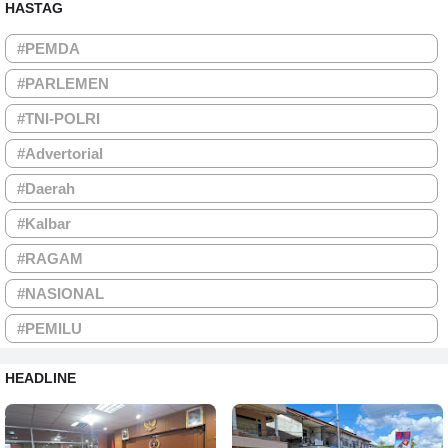
HASTAG
#PEMDA
#PARLEMEN
#TNI-POLRI
#Advertorial
#Daerah
#Kalbar
#RAGAM
#NASIONAL
#PEMILU
HEADLINE