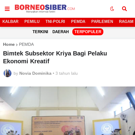
KALBAR
PEMILU
TNI-POLRI
PEMDA
PARLEMEN
RAGAM
TERKINI
DAERAH
TERPOPULER
Home
PEMDA
Bimtek Subsektor Kriya Bagi Pelaku
Ekonomi Kreatif
by
Novia Dominika
•
3 tahun lalu