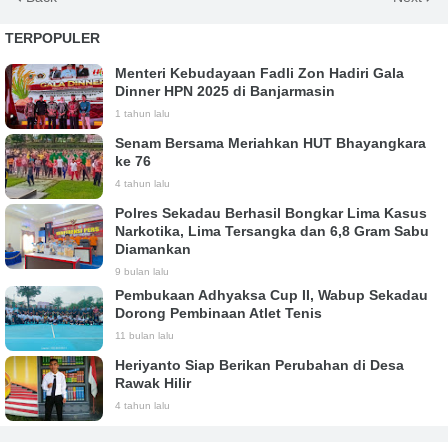
TERPOPULER
Menteri Kebudayaan Fadli Zon Hadiri Gala
Dinner HPN 2025 di Banjarmasin
1 tahun lalu
Senam Bersama Meriahkan HUT Bhayangkara
ke 76
4 tahun lalu
Polres Sekadau Berhasil Bongkar Lima Kasus
Narkotika, Lima Tersangka dan 6,8 Gram Sabu
Diamankan
9 bulan lalu
Pembukaan Adhyaksa Cup II, Wabup Sekadau
Dorong Pembinaan Atlet Tenis
11 bulan lalu
Heriyanto Siap Berikan Perubahan di Desa
Rawak Hilir
4 tahun lalu