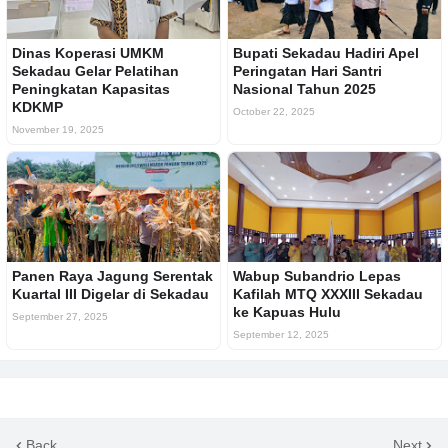
Dinas Koperasi UMKM
Bupati Sekadau Hadiri Apel
Sekadau Gelar Pelatihan
Peringatan Hari Santri
Peningkatan Kapasitas
Nasional Tahun 2025
KDKMP
October 22, 2025
November 19, 2025
Panen Raya Jagung Serentak
Wabup Subandrio Lepas
Kuartal III Digelar di Sekadau
Kafilah MTQ XXXIII Sekadau
ke Kapuas Hulu
September 27, 2025
September 12, 2025
Back
Next