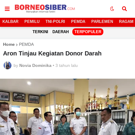
KALBAR
PEMILU
TNI-POLRI
PEMDA
PARLEMEN
RAGAM
TERKINI
DAERAH
TERPOPULER
Home
PEMDA
Aron Tinjau Kegiatan Donor Darah
by
Novia Dominika
•
3 tahun lalu