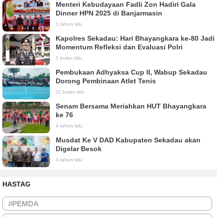
Menteri Kebudayaan Fadli Zon Hadiri Gala
Dinner HPN 2025 di Banjarmasin
1 tahun lalu
Kapolres Sekadau: Hari Bhayangkara ke-80 Jadi
Momentum Refleksi dan Evaluasi Polri
1 bulan lalu
Pembukaan Adhyaksa Cup II, Wabup Sekadau
Dorong Pembinaan Atlet Tenis
11 bulan lalu
Senam Bersama Meriahkan HUT Bhayangkara
ke 76
4 tahun lalu
Musdat Ke V DAD Kabupaten Sekadau akan
Digelar Besok
3 tahun lalu
HASTAG
#PEMDA