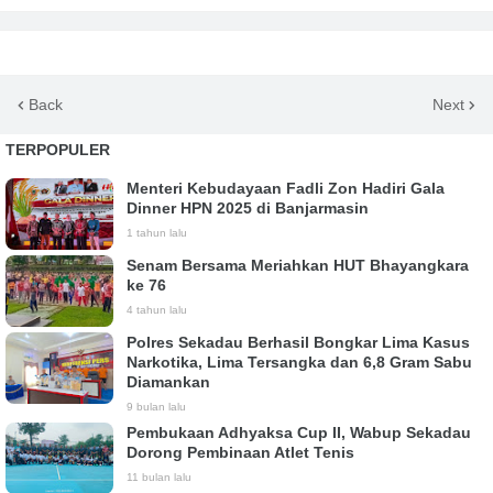
Back
Next
TERPOPULER
Menteri Kebudayaan Fadli Zon Hadiri Gala
Dinner HPN 2025 di Banjarmasin
1 tahun lalu
Senam Bersama Meriahkan HUT Bhayangkara
ke 76
4 tahun lalu
Polres Sekadau Berhasil Bongkar Lima Kasus
Narkotika, Lima Tersangka dan 6,8 Gram Sabu
Diamankan
9 bulan lalu
Pembukaan Adhyaksa Cup II, Wabup Sekadau
Dorong Pembinaan Atlet Tenis
11 bulan lalu