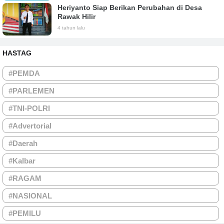
Heriyanto Siap Berikan Perubahan di Desa
Rawak Hilir
4 tahun lalu
HASTAG
#PEMDA
#PARLEMEN
#TNI-POLRI
#Advertorial
#Daerah
#Kalbar
#RAGAM
#NASIONAL
#PEMILU