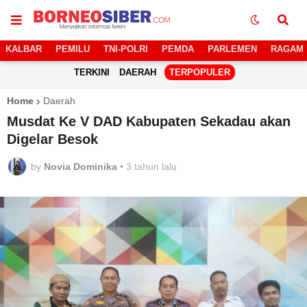
KALBAR
PEMILU
TNI-POLRI
PEMDA
PARLEMEN
RAGAM
TERKINI
DAERAH
TERPOPULER
Home
Daerah
Musdat Ke V DAD Kabupaten Sekadau akan
Digelar Besok
by
Novia Dominika
•
3 tahun lalu