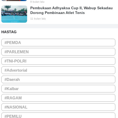
9 bulan lalu
Pembukaan Adhyaksa Cup II, Wabup Sekadau
Dorong Pembinaan Atlet Tenis
11 bulan lalu
HASTAG
#PEMDA
#PARLEMEN
#TNI-POLRI
#Advertorial
#Daerah
#Kalbar
#RAGAM
#NASIONAL
#PEMILU