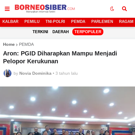
KALBAR
PEMILU
TNI-POLRI
PEMDA
PARLEMEN
RAGAM
TERKINI
DAERAH
TERPOPULER
Home
PEMDA
Aron: PGID Diharapkan Mampu Menjadi
Pelopor Kerukunan
by
Novia Dominika
•
3 tahun lalu