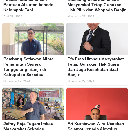
Bantuan Alsintan kepada
Masyarakat Tetap Gunakan
Kelompok Tani
Hak Pilih dan Waspada Banjir
April 23, 2025
November 27, 2024
Bambang Setiawan Minta
Efa Fras Himbau Masyarakat
Pemerintah Segera
Tetap Gunakan Hak Suara
Tanggulangi Banjir di
dan Jaga Kesehatan Saat
Kabupaten Sekadau
Banjir
November 27, 2024
November 27, 2024
Jefray Raja Tugam Imbau
Ari Kurniawan Wiro Ucapkan
Masyarakat Sekadau
Selamat kepada Aloysius