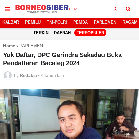
KALBAR
PEMILU
TNI-POLRI
PEMDA
PARLEMEN
RAGAM
TERKINI
DAERAH
TERPOPULER
Home
PARLEMEN
Yuk Daftar, DPC Gerindra Sekadau Buka
Pendaftaran Bacaleg 2024
by
Redaksi
•
4 tahun lalu