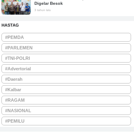
Digelar Besok
3 tahun lalu
HASTAG
#PEMDA
#PARLEMEN
#TNI-POLRI
#Advertorial
#Daerah
#Kalbar
#RAGAM
#NASIONAL
#PEMILU