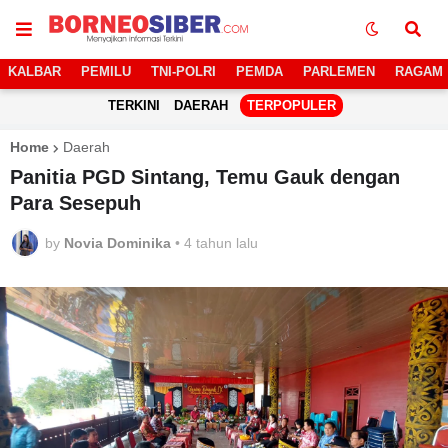
KALBAR
PEMILU
TNI-POLRI
PEMDA
PARLEMEN
RAGAM
TERKINI
DAERAH
TERPOPULER
Home
Daerah
Panitia PGD Sintang, Temu Gauk dengan
Para Sesepuh
by
Novia Dominika
•
4 tahun lalu