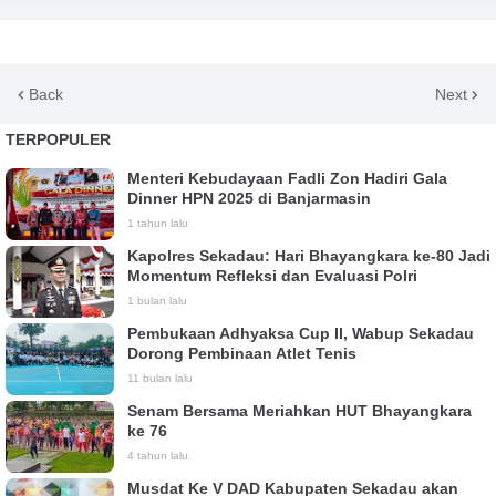
Back
Next
TERPOPULER
Menteri Kebudayaan Fadli Zon Hadiri Gala
Dinner HPN 2025 di Banjarmasin
1 tahun lalu
Kapolres Sekadau: Hari Bhayangkara ke-80 Jadi
Momentum Refleksi dan Evaluasi Polri
1 bulan lalu
Pembukaan Adhyaksa Cup II, Wabup Sekadau
Dorong Pembinaan Atlet Tenis
11 bulan lalu
Senam Bersama Meriahkan HUT Bhayangkara
ke 76
4 tahun lalu
Musdat Ke V DAD Kabupaten Sekadau akan