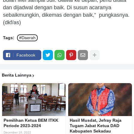
bulan Mei sampai Juli. Gawai ke depan, perlu ditata
dan dijadwal dengan baik. Di susun acaranya
sebaikmungkin, dikemas dengan baik,” pungkasnya.
(dkf/as)
Tags:
#Daerah
Facebook
Berita Lainnya
Pemilihan Ketua BEM ITKK
Hasil Musdat, Jefray Raja
Periode 2023-2024
Tugam Jabat Ketua DAD
Kabupaten Sekadau
December 16, 2022