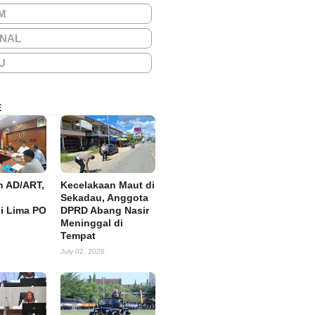
M
ONAL
U
E
n AD/ART,
Kecelakaan Maut di
Sekadau, Anggota
si Lima PO
DPRD Abang Nasir
Meninggal di
Tempat
July 02, 2026