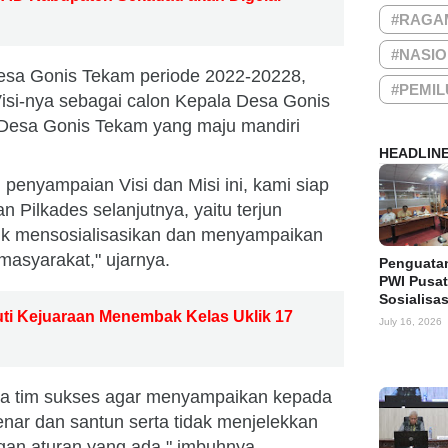
#RAGA
#NASI
Desa Gonis Tekam periode 2022-20228,
#PEMIL
Visi-nya sebagai calon Kepala Desa Gonis
 Desa Gonis Tekam yang maju mandiri
.
HEADLIN
 penyampaian Visi dan Misi ini, kami siap
n Pilkades selanjutnya, yaitu terjun
uk mensosialisasikan dan menyampaikan
 masyarakat," ujarnya.
Penguata
PWI Pusat
Sosialisa
uti Kejuaraan Menembak Kelas Uklik 17
July 16, 2026
a tim sukses agar menyampaikan kepada
enar dan santun serta tidak menjelekkan
ngan aturan yang ada," imbuhnya.