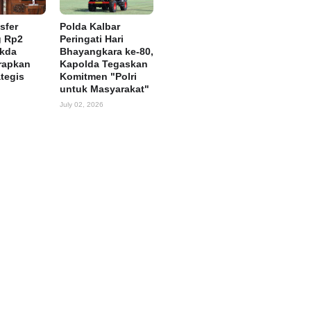
sfer
Polda Kalbar
g Rp2
Peringati Hari
ekda
Bhayangkara ke-80,
rapkan
Kapolda Tegaskan
ategis
Komitmen "Polri
untuk Masyarakat"
July 02, 2026