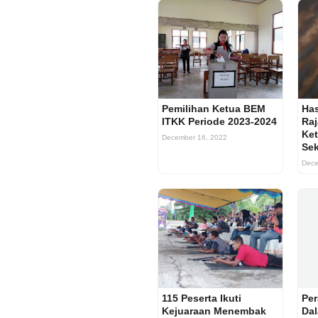
Pemilihan Ketua BEM
Has
ITKK Periode 2023-2024
Raj
Ke
December 16, 2022
Se
Dece
115 Peserta Ikuti
Per
Kejuaraan Menembak
Da