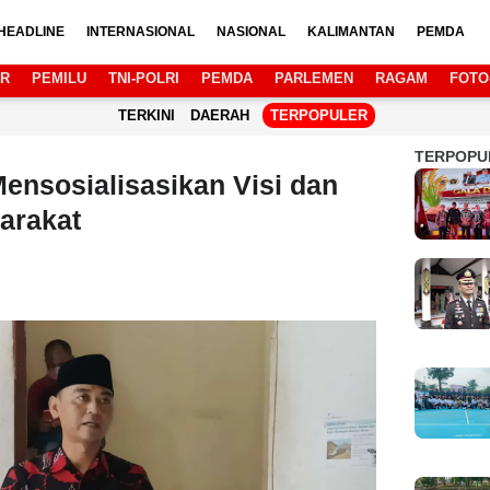
HEADLINE
INTERNASIONAL
NASIONAL
KALIMANTAN
PEMDA
AR
PEMILU
TNI-POLRI
PEMDA
PARLEMEN
RAGAM
FOTO
TERKINI
DAERAH
TERPOPULER
TERPOPU
Mensosialisasikan Visi dan
arakat