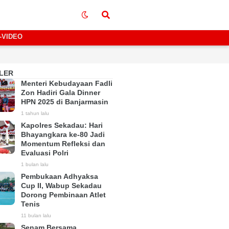
-VIDEO
LER
Menteri Kebudayaan Fadli
Zon Hadiri Gala Dinner
HPN 2025 di Banjarmasin
1 tahun lalu
Kapolres Sekadau: Hari
Bhayangkara ke-80 Jadi
Momentum Refleksi dan
Evaluasi Polri
1 bulan lalu
Pembukaan Adhyaksa
Cup II, Wabup Sekadau
Dorong Pembinaan Atlet
Tenis
11 bulan lalu
Senam Bersama