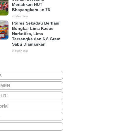
Meriahkan HUT
Bhayangkara ke 76
4 tahun lalu
Polres Sekadau Berhasil
Bongkar Lima Kasus
Narkotika, Lima
Tersangka dan 6,8 Gram
Sabu Diamankan
9 bulan lalu
A
EMEN
OLRI
orial
h