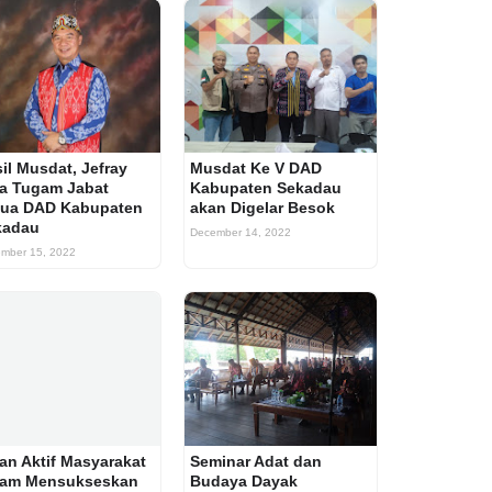
il Musdat, Jefray
Musdat Ke V DAD
a Tugam Jabat
Kabupaten Sekadau
tua DAD Kabupaten
akan Digelar Besok
kadau
December 14, 2022
mber 15, 2022
an Aktif Masyarakat
Seminar Adat dan
lam Mensukseskan
Budaya Dayak