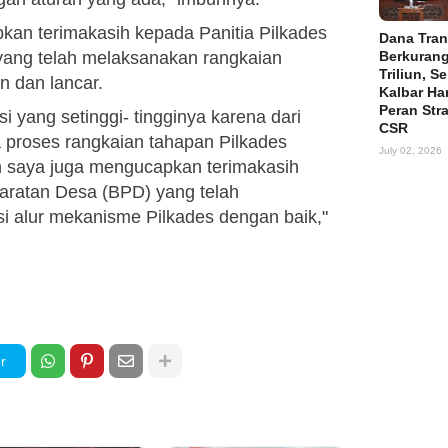
pkan terimakasih kepada Panitia Pilkades
Dana Tran
yang telah melaksanakan rangkaian
Berkuran
Triliun, S
n dan lancar.
Kalbar Ha
Peran Str
 yang setinggi- tingginya karena dari
CSR
a proses rangkaian tahapan Pilkades
July 02, 2026
n saya juga mengucapkan terimakasih
ratan Desa (BPD) yang telah
alur mekanisme Pilkades dengan baik,"
r