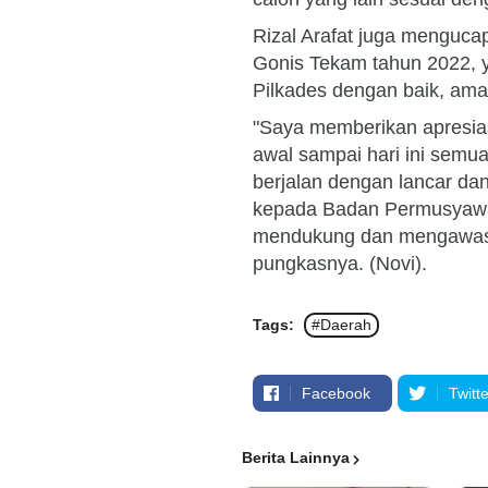
Rizal Arafat juga menguca
Gonis Tekam tahun 2022, 
Pilkades dengan baik, ama
"Saya memberikan apresiasi
awal sampai hari ini semu
berjalan dengan lancar da
kepada Badan Permusyawa
mendukung dan mengawasi 
pungkasnya. (Novi).
Tags:
#Daerah
Facebook
Twitte
Berita Lainnya