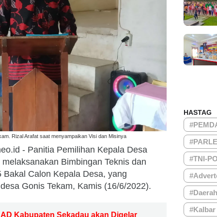
HASTAG
#PEMD
am. Rizal Arafat saat menyampaikan Visi dan Misinya
#PARL
eo.id - Panitia Pemilihan Kepala Desa
#TNI-P
 melaksanakan Bimbingan Teknis dan
5 Bakal Calon Kepala Desa, yang
#Advert
r desa Gonis Tekam, Kamis (16/6/2022).
#Daera
#Kalbar
DAD Kabupaten Sekadau akan Digelar