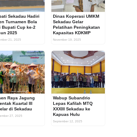
ati Sekadau Hadiri
Dinas Koperasi UMKM
en Turnamen Bola
Sekadau Gelar
i Bupati Cup ke-2
Pelatihan Peningkatan
hun 2025
Kapasitas KDKMP
mber 21, 2025
November 19, 2025
nen Raya Jagung
Wabup Subandrio
entak Kuartal III
Lepas Kafilah MTQ
elar di Sekadau
XXXIII Sekadau ke
Kapuas Hulu
ember 27, 2025
September 12, 2025