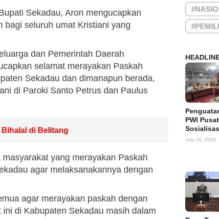
#NASI
 Bupati Sekadau, Aron mengucapkan
bagi seluruh umat Kristiani yang
#PEMIL
keluarga dan Pemerintah Daerah
HEADLIN
ucapkan selamat merayakan Paskah
bupaten Sekadau dan dimanapun berada,
ani di Paroki Santo Petrus dan Paulus
Penguata
PWI Pusat
Sosialisa
Bihalal di Belitang
July 16, 2026
a masyarakat yang merayakan Paskah
Sekadau agar melaksanakannya dengan
semua agar merayakan paskah dengan
 ini di Kabupaten Sekadau masih dalam