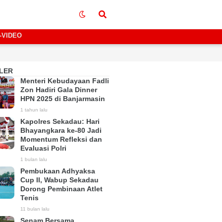
-VIDEO
LER
Menteri Kebudayaan Fadli
Zon Hadiri Gala Dinner
HPN 2025 di Banjarmasin
1 tahun lalu
Kapolres Sekadau: Hari
Bhayangkara ke-80 Jadi
Momentum Refleksi dan
Evaluasi Polri
1 bulan lalu
Pembukaan Adhyaksa
Cup II, Wabup Sekadau
Dorong Pembinaan Atlet
Tenis
11 bulan lalu
Senam Bersama