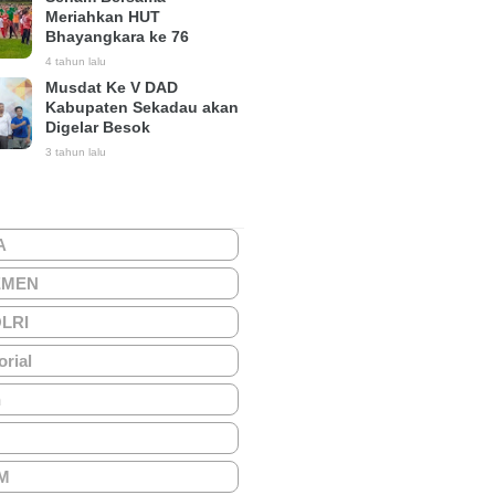
Meriahkan HUT
Bhayangkara ke 76
4 tahun lalu
Musdat Ke V DAD
Kabupaten Sekadau akan
Digelar Besok
3 tahun lalu
A
EMEN
OLRI
orial
h
M