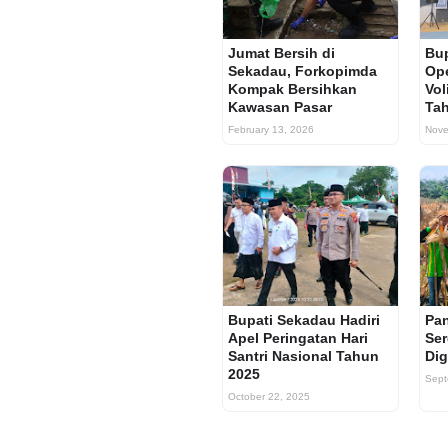
Jumat Bersih di
Bup
Sekadau, Forkopimda
Op
Kompak Bersihkan
Vol
Kawasan Pasar
Ta
February 13, 2026
Nove
Bupati Sekadau Hadiri
Pa
Apel Peringatan Hari
Ser
Santri Nasional Tahun
Dig
2025
Sept
October 22, 2025