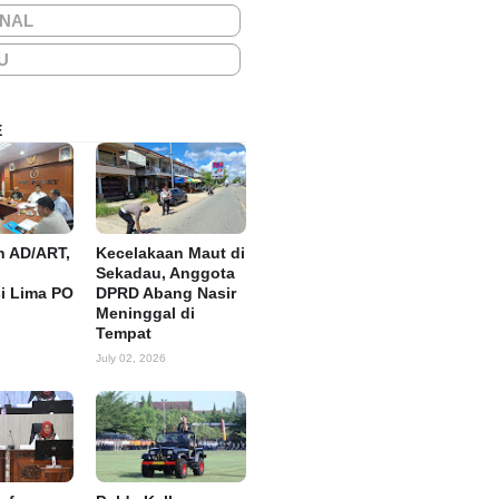
ONAL
U
E
n AD/ART,
Kecelakaan Maut di
Sekadau, Anggota
si Lima PO
DPRD Abang Nasir
Meninggal di
Tempat
July 02, 2026