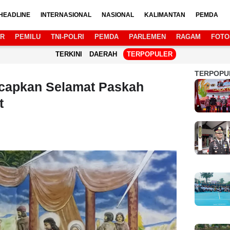
HEADLINE
INTERNASIONAL
NASIONAL
KALIMANTAN
PEMDA
AR
PEMILU
TNI-POLRI
PEMDA
PARLEMEN
RAGAM
FOTO
TERKINI
DAERAH
TERPOPULER
TERPOPU
capkan Selamat Paskah
t