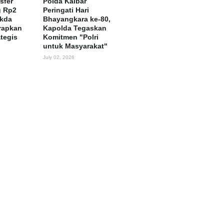
sfer
Polda Kalbar
g Rp2
Peringati Hari
ekda
Bhayangkara ke-80,
rapkan
Kapolda Tegaskan
ategis
Komitmen "Polri
untuk Masyarakat"
July 02, 2026