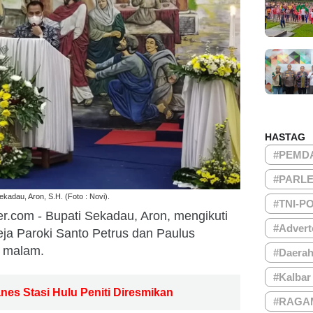
HASTAG
#PEMD
#PARL
ekadau, Aron, S.H. (Foto : Novi).
#TNI-P
er.com - Bupati Sekadau, Aron, mengikuti
#Advert
ja Paroki Santo Petrus dan Paulus
) malam.
#Daera
#Kalbar
nes Stasi Hulu Peniti Diresmikan
#RAGA